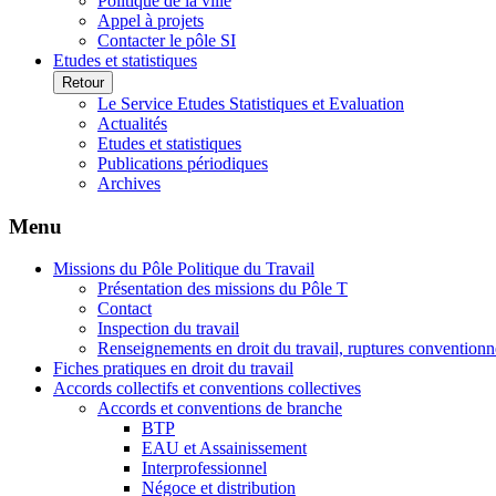
Politique de la ville
Appel à projets
Contacter le pôle SI
Etudes et statistiques
Retour
Le Service Etudes Statistiques et Evaluation
Actualités
Etudes et statistiques
Publications périodiques
Archives
Menu
Missions du Pôle Politique du Travail
Présentation des missions du Pôle T
Contact
Inspection du travail
Renseignements en droit du travail, ruptures conventionn
Fiches pratiques en droit du travail
Accords collectifs et conventions collectives
Accords et conventions de branche
BTP
EAU et Assainissement
Interprofessionnel
Négoce et distribution