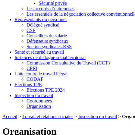
Sécurité privée
Les accords d’entreprises
Les essentiels de la négociation collective conventionnell
Représentants du personnel
Délégué syndical
CSE
Conseillers du salarié
Défenseurs syndicaux
Section syndicales-RSS
Santé et sécurité au travail
Instances de dialogue social territorial
Commission Consultative du Travail (CCT)
CPRI
Lutte contre le travail illégal
CODAF
Elections TPE
Elections TPE 2024
Inspection du travail
Coordonnées
Organisation
Accueil
>
Travail et relations sociales
>
Inspection du travail
>
Organ
Organisation