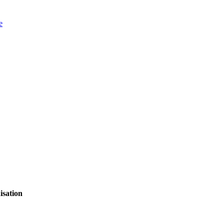
e
isation