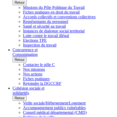
Retour
Missions du Pôle Politique du Travail
Fiches pratiques en droit du travail
Accords collectifs et conventions collectives
Représentants du personnel
Santé et sécurité au travail
Instances de dialogue social territorial
Lutte contre le travail illégal
Elections TPE
Inspection du travail
Concurrence et
Consommation
Retour
Contacter le pôle C
Nos missions
Nos actions
Fiches pratiques
Rejoindre la DGCCRF
Cohésion sociale et
solidarités
Retour
Veille sociale/Hébergement/Logement
Accompagnement publics vulnérables
Conseil médical départemental (CMD)