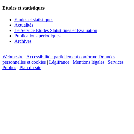
Etudes et statistiques
Etudes et statistiques
Actualités
Le Service Etudes Statistiques et Evaluation
Publications périodiques
Archives
Webmestre
|
Accessibilité : partiellement conforme
Données
personnelles et cookies
|
Légifrance
|
Mentions légales
|
Services
Publics
|
Plan du site