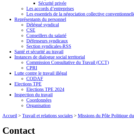
Sécurité privée
Les accords d’entreprises
Les essentiels de la négociation collective conventionnell
Représentants du personnel
Délégué syndical
CSE
Conseillers du salarié
Défenseurs syndicaux
Section syndicales-RSS
Santé et sécurité au travail
Instances de dialogue social territorial
Commission Consultative du Travail (CCT)
CPRI
Lutte contre le travail illégal
CODAF
Elections TPE
Elections TPE 2024
Inspection du travail
Coordonnées
Organisation
Accueil
>
Travail et relations sociales
>
Missions du Pôle Politique du
Contact