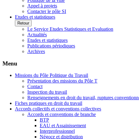
Politique de la ville
Appel à projets
Contacter le pôle SI
Etudes et statistiques
Retour
Le Service Etudes Statistiques et Evaluation
Actualités
Etudes et statistiques
Publications périodiques
Archives
Menu
Missions du Pôle Politique du Travail
Présentation des missions du Pôle T
Contact
Inspection du travail
Renseignements en droit du travail, ruptures conventionn
Fiches pratiques en droit du travail
Accords collectifs et conventions collectives
Accords et conventions de branche
BTP
EAU et Assainissement
Interprofessionnel
Négoce et distribution