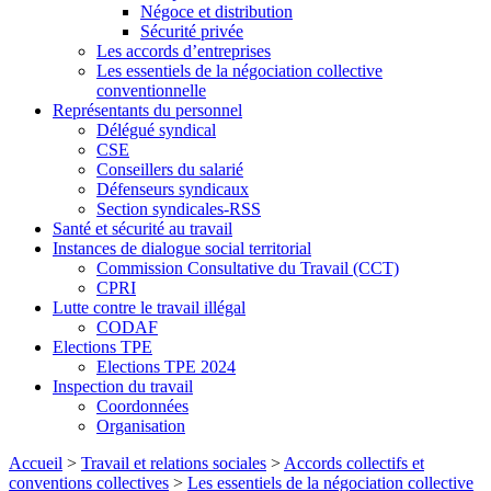
Négoce et distribution
Sécurité privée
Les accords d’entreprises
Les essentiels de la négociation collective
conventionnelle
Représentants du personnel
Délégué syndical
CSE
Conseillers du salarié
Défenseurs syndicaux
Section syndicales-RSS
Santé et sécurité au travail
Instances de dialogue social territorial
Commission Consultative du Travail (CCT)
CPRI
Lutte contre le travail illégal
CODAF
Elections TPE
Elections TPE 2024
Inspection du travail
Coordonnées
Organisation
Accueil
>
Travail et relations sociales
>
Accords collectifs et
conventions collectives
>
Les essentiels de la négociation collective