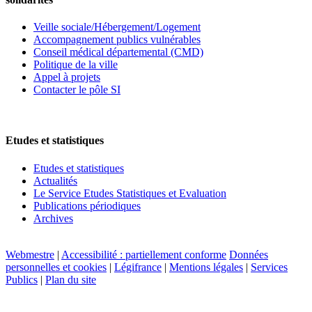
Veille sociale/Hébergement/Logement
Accompagnement publics vulnérables
Conseil médical départemental (CMD)
Politique de la ville
Appel à projets
Contacter le pôle SI
Etudes et statistiques
Etudes et statistiques
Actualités
Le Service Etudes Statistiques et Evaluation
Publications périodiques
Archives
Webmestre
|
Accessibilité : partiellement conforme
Données
personnelles et cookies
|
Légifrance
|
Mentions légales
|
Services
Publics
|
Plan du site