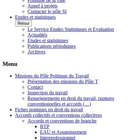
Politique de la ville
Appel à projets
Contacter le pôle SI
Etudes et statistiques
Retour
Le Service Etudes Statistiques et Evaluation
Actualités
Etudes et statistiques
Publications périodiques
Archives
Menu
Missions du Pôle Politique du Travail
Présentation des missions du Pôle T
Contact
Inspection du travail
Renseignements en droit du travail, ruptures
conventionnelles et accords (…)
Fiches pratiques en droit du travail
Accords collectifs et conventions collectives
Accords et conventions de branche
BTP
EAU et Assainissement
Interprofessionnel