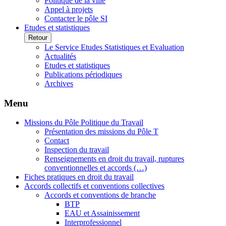
Politique de la ville
Appel à projets
Contacter le pôle SI
Etudes et statistiques
Retour
Le Service Etudes Statistiques et Evaluation
Actualités
Etudes et statistiques
Publications périodiques
Archives
Menu
Missions du Pôle Politique du Travail
Présentation des missions du Pôle T
Contact
Inspection du travail
Renseignements en droit du travail, ruptures
conventionnelles et accords (…)
Fiches pratiques en droit du travail
Accords collectifs et conventions collectives
Accords et conventions de branche
BTP
EAU et Assainissement
Interprofessionnel