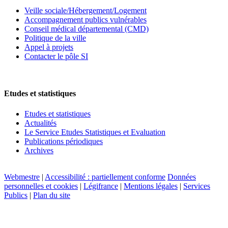
Veille sociale/Hébergement/Logement
Accompagnement publics vulnérables
Conseil médical départemental (CMD)
Politique de la ville
Appel à projets
Contacter le pôle SI
Etudes et statistiques
Etudes et statistiques
Actualités
Le Service Etudes Statistiques et Evaluation
Publications périodiques
Archives
Webmestre
|
Accessibilité : partiellement conforme
Données
personnelles et cookies
|
Légifrance
|
Mentions légales
|
Services
Publics
|
Plan du site