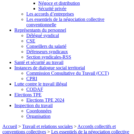
Négoce et distribution
Sécurité privée
Les accords d’entreprises
Les essentiels de la négociation collective
conventionnelle
Représentants du personnel
Délégué syndical
CSE
Conseillers du salarié
Défenseurs syndicaux
Section syndicales-RSS
Santé et sécurité au travail
Instances de dialogue social territorial
Commission Consultative du Travail (CCT)
CPRI
Lutte contre le travail illégal
CODAF
Elections TPE
Elections TPE 2024
Inspection du travail
Coordonnées
Organisation
Accueil
>
Travail et relations sociales
>
Accords collectifs et
conventions collectives
>
Les essentiels de la négociation collective