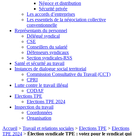
Négoce et distribution
Sécurité privée
Les accords d’entreprises
Les essentiels de la négociation collective
conventionnelle
Représentants du personnel
Délégué syndical
CSE
Conseillers du salarié
Défenseurs syndicaux
Section syndicales-RSS
Santé et sécurité au travail
Instances de dialogue social territorial
Commission Consultative du Travail (CCT)
CPRI
Lutte contre le travail illégal
CODAF
Elections TPE
Elections TPE 2024
Inspection du travail
Coordonnées
Organisation
Accueil
>
Travail et relations sociales
>
Elections TPE
>
Elections
TPE 2024
>
Élection syndicale TPE : votez pour le syndicat qui