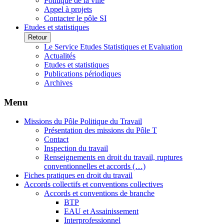
Politique de la ville
Appel à projets
Contacter le pôle SI
Etudes et statistiques
Retour
Le Service Etudes Statistiques et Evaluation
Actualités
Etudes et statistiques
Publications périodiques
Archives
Menu
Missions du Pôle Politique du Travail
Présentation des missions du Pôle T
Contact
Inspection du travail
Renseignements en droit du travail, ruptures
conventionnelles et accords (…)
Fiches pratiques en droit du travail
Accords collectifs et conventions collectives
Accords et conventions de branche
BTP
EAU et Assainissement
Interprofessionnel