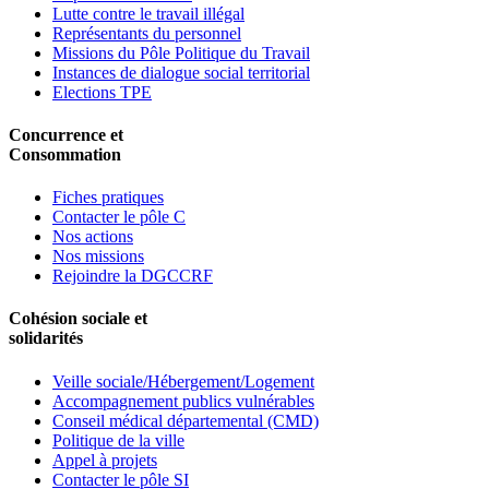
Lutte contre le travail illégal
Représentants du personnel
Missions du Pôle Politique du Travail
Instances de dialogue social territorial
Elections TPE
Concurrence et
Consommation
Fiches pratiques
Contacter le pôle C
Nos actions
Nos missions
Rejoindre la DGCCRF
Cohésion sociale et
solidarités
Veille sociale/Hébergement/Logement
Accompagnement publics vulnérables
Conseil médical départemental (CMD)
Politique de la ville
Appel à projets
Contacter le pôle SI