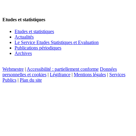
Etudes et statistiques
Etudes et statistiques
Actualités
Le Service Etudes Statistiques et Evaluation
Publications périodiques
Archives
Webmestre
|
Accessibilité : partiellement conforme
Données
personnelles et cookies
|
Légifrance
|
Mentions légales
|
Services
Publics
|
Plan du site