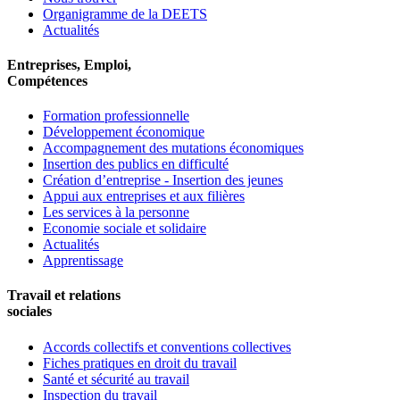
Organigramme de la DEETS
Actualités
Entreprises, Emploi,
Compétences
Formation professionnelle
Développement économique
Accompagnement des mutations économiques
Insertion des publics en difficulté
Création d’entreprise - Insertion des jeunes
Appui aux entreprises et aux filières
Les services à la personne
Economie sociale et solidaire
Actualités
Apprentissage
Travail et relations
sociales
Accords collectifs et conventions collectives
Fiches pratiques en droit du travail
Santé et sécurité au travail
Inspection du travail