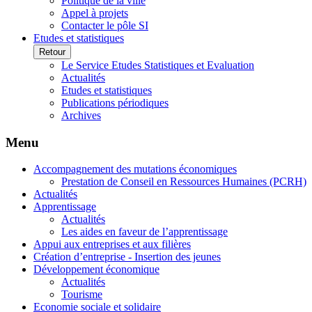
Politique de la ville
Appel à projets
Contacter le pôle SI
Etudes et statistiques
Retour
Le Service Etudes Statistiques et Evaluation
Actualités
Etudes et statistiques
Publications périodiques
Archives
Menu
Accompagnement des mutations économiques
Prestation de Conseil en Ressources Humaines (PCRH)
Actualités
Apprentissage
Actualités
Les aides en faveur de l’apprentissage
Appui aux entreprises et aux filières
Création d’entreprise - Insertion des jeunes
Développement économique
Actualités
Tourisme
Economie sociale et solidaire