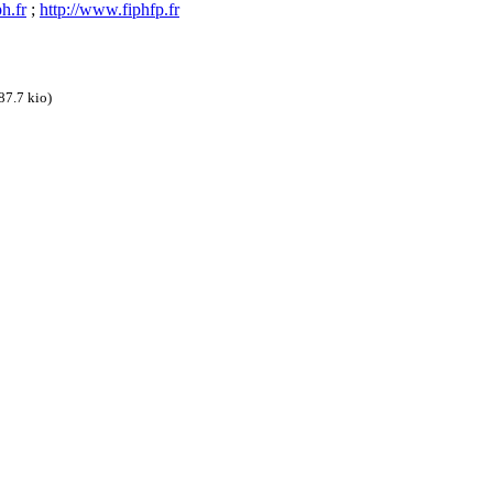
h.fr
;
http://www.fiphfp.fr
87.7 kio)