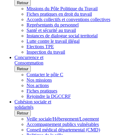
Retour
Missions du Pôle Politique du Travail
Fiches pratiques en droit du travail
Accords collectifs et conventions collectives
Représentants du personnel
Santé et sécurité au travail
Instances de dialogue social territorial
Lutte contre le travail illégal
Elections TPE
Inspection du travail
Concurrence et
Consommation
Retour
Contacter le pôle C
Nos missions
Nos actions
Fiches pratiques
Rejoindre la DGCCRF
Cohésion sociale et
solidarités
Retour
Veille sociale/Hébergement/Logement
Accompagnement publics vulnérables
Conseil médical départemental (CMD)