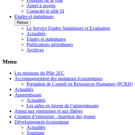
Politique de la ville
Appel à projets
Contacter le pôle SI
Etudes et statistiques
Retour
Le Service Etudes Statistiques et Evaluation
Actualités
Etudes et statistiques
Publications périodiques
Archives
Menu
Les missions du Pôle 2EC
Accompagnement des mutations économiques
Prestation de Conseil en Ressources Humaines (PCRH)
Actualités
Apprentissage
Actualités
Les aides en faveur de l’apprentissage
Appui aux entreprises et aux filières
Création d’entreprise - Insertion des jeunes
Développement économique
Actualités
Tourisme