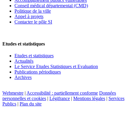
Accompagnement publics vulnérables
Conseil médical départemental (CMD)
Politique de la ville
Appel à projets
Contacter le pôle SI
Etudes et statistiques
Etudes et statistiques
Actualités
Le Service Etudes Statistiques et Evaluation
Publications périodiques
Archives
Webmestre
|
Accessibilité : partiellement conforme
Données
personnelles et cookies
|
Légifrance
|
Mentions légales
|
Services
Publics
|
Plan du site